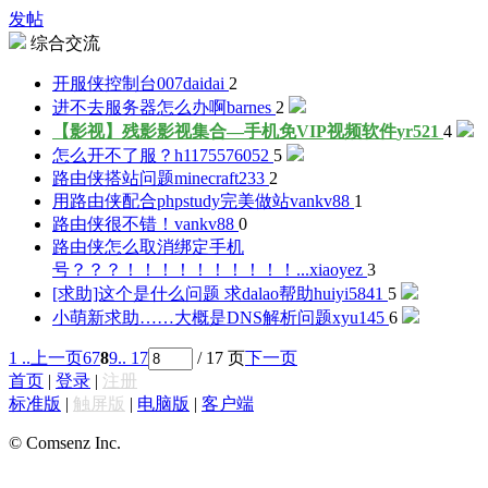
发帖
综合交流
开服侠控制台
007daidai
2
进不去服务器怎么办啊
barnes
2
【影视】残影影视集合—手机免VIP视频软件
yr521
4
怎么开不了服？
h1175576052
5
路由侠搭站问题
minecraft233
2
用路由侠配合phpstudy完美做站
vankv88
1
路由侠很不错！
vankv88
0
路由侠怎么取消绑定手机
号？？？！！！！！！！！！！...
xiaoyez
3
[求助]这个是什么问题 求dalao帮助
huiyi5841
5
小萌新求助……大概是DNS解析问题
xyu145
6
1 ..
上一页
6
7
8
9
.. 17
/ 17 页
下一页
首页
|
登录
|
注册
标准版
|
触屏版
|
电脑版
|
客户端
© Comsenz Inc.