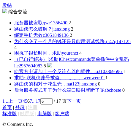
发帖
综合交流
服务器被盗取
qwe1356490
2
路由侠怎么破解？
jianxiong
2
绑定手机无效
z3051849136
2
为什么交了一个月的钱还是只能用测试线路
q147q147125
4
困扰了很长时间，求助
youranct
4
（已自行解决）[求助]Chestcommands菜单插件中文乱码
he2957604083
5
向官方申请加上一个反连点器的插件-_-
q3103869596
1
求助~联机侠账号被盗。。。。。
wenwen01
1
路由侠的相对于花生壳，nat123
jianxiong
0
后台服务模式开了为什么端口映射就断了呢
abchorse
0
1 ..
上一页
4
5
6
7
.. 17
/ 17 页
下一页
首页
|
登录
|
注册
标准版
|
触屏版
|
电脑版
|
客户端
© Comsenz Inc.