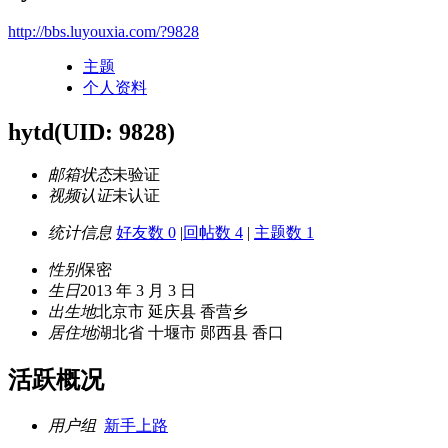
http://bbs.luyouxia.com/?9828
主题
个人资料
hytd
(UID: 9828)
邮箱状态
未验证
视频认证
未认证
统计信息
好友数 0
|
回帖数 4
|
主题数 1
性别
保密
生日
2013 年 3 月 3 日
出生地
北京市 延庆县 香营乡
居住地
湖北省 十堰市 郧西县 香口
活跃概况
用户组
新手上路