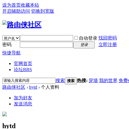
设为首页
收藏本站
开启辅助访问
切换到宽版
找回密码
自动登录
密码
立即注册
登录
快捷导航
官网首页
论坛
BBS
搜索
热搜:
穿墙
我的世界
免费
搜索
路由侠社区
›
hytd
›
个人资料
加为好友
发送消息
hytd