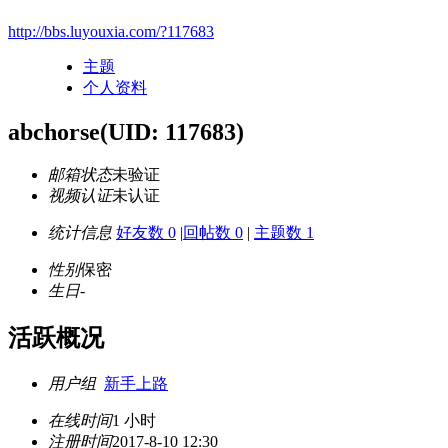
http://bbs.luyouxia.com/?117683
主题
个人资料
abchorse
(UID: 117683)
邮箱状态
未验证
视频认证
未认证
统计信息
好友数 0
|
回帖数 0
|
主题数 1
性别
保密
生日
-
活跃概况
用户组
新手上路
在线时间
1 小时
注册时间
2017-8-10 12:30