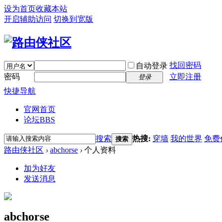
设为首页
收藏本站
开启辅助访问
切换到宽版
找回密码
自动登录
密码
立即注册
登录
快捷导航
官网首页
论坛
BBS
搜索
热搜:
穿墙
我的世界
免费
搜索
路由侠社区
›
abchorse
›
个人资料
加为好友
发送消息
abchorse