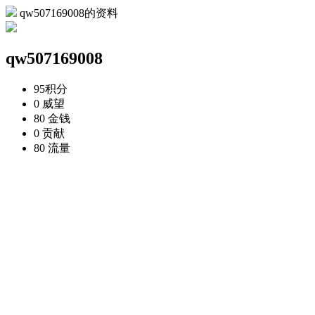
qw507169008的资料
qw507169008
95
积分
0
威望
80
金钱
0
贡献
80
流量