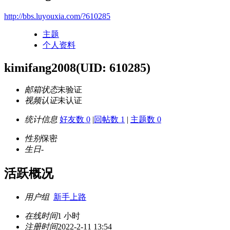
http://bbs.luyouxia.com/?610285
主题
个人资料
kimifang2008
(UID: 610285)
邮箱状态
未验证
视频认证
未认证
统计信息
好友数 0
|
回帖数 1
|
主题数 0
性别
保密
生日
-
活跃概况
用户组
新手上路
在线时间
1 小时
注册时间
2022-2-11 13:54