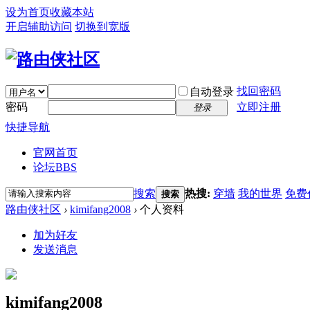
设为首页
收藏本站
开启辅助访问
切换到宽版
找回密码
自动登录
密码
立即注册
登录
快捷导航
官网首页
论坛
BBS
搜索
热搜:
穿墙
我的世界
免费
搜索
路由侠社区
›
kimifang2008
›
个人资料
加为好友
发送消息
kimifang2008