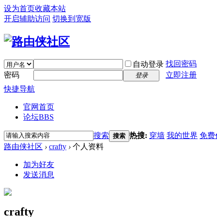
设为首页
收藏本站
开启辅助访问
切换到宽版
找回密码
自动登录
密码
立即注册
登录
快捷导航
官网首页
论坛
BBS
搜索
热搜:
穿墙
我的世界
免费
搜索
路由侠社区
›
crafty
›
个人资料
加为好友
发送消息
crafty