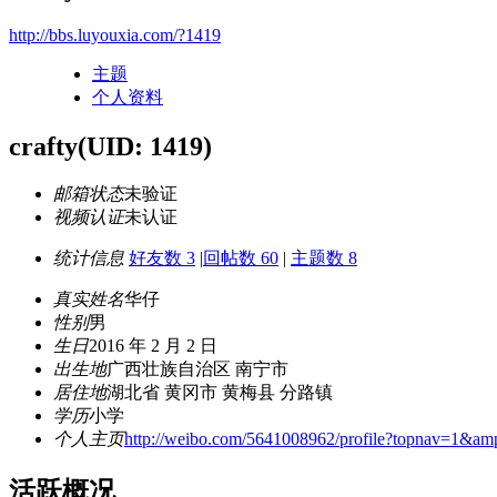
http://bbs.luyouxia.com/?1419
主题
个人资料
crafty
(UID: 1419)
邮箱状态
未验证
视频认证
未认证
统计信息
好友数 3
|
回帖数 60
|
主题数 8
真实姓名
华仔
性别
男
生日
2016 年 2 月 2 日
出生地
广西壮族自治区 南宁市
居住地
湖北省 黄冈市 黄梅县 分路镇
学历
小学
个人主页
http://weibo.com/5641008962/profile?topnav=1&a
活跃概况