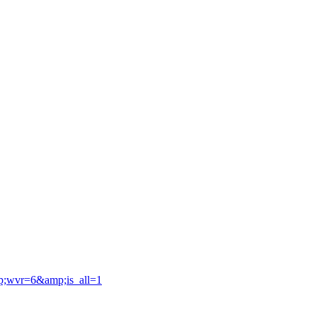
mp;wvr=6&amp;is_all=1