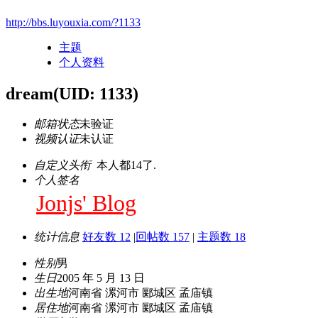
http://bbs.luyouxia.com/?1133
主题
个人资料
dream
(UID: 1133)
邮箱状态
未验证
视频认证
未认证
自定义头衔
本人都14了.
个人签名
Jonjs' Blog
统计信息
好友数 12
|
回帖数 157
|
主题数 18
性别
男
生日
2005 年 5 月 13 日
出生地
河南省 漯河市 郾城区 孟庙镇
居住地
河南省 漯河市 郾城区 孟庙镇