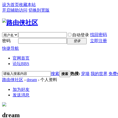
设为首页
收藏本站
开启辅助访问
切换到宽版
找回密码
自动登录
密码
立即注册
登录
快捷导航
官网首页
论坛
BBS
搜索
热搜:
穿墙
我的世界
免费
搜索
路由侠社区
›
dream
›
个人资料
加为好友
发送消息
dream